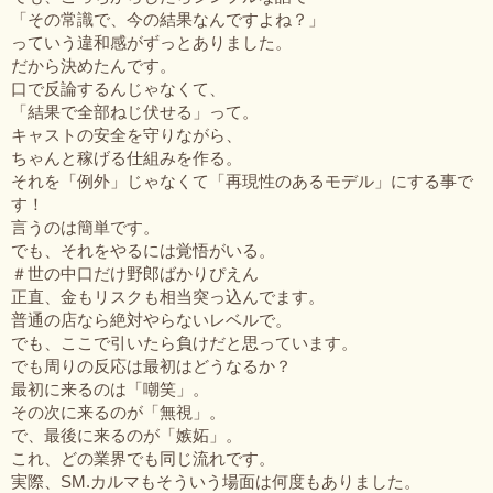
「その常識で、今の結果なんですよね？」
っていう違和感がずっとありました。
だから決めたんです。
口で反論するんじゃなくて、
「結果で全部ねじ伏せる」って。
キャストの安全を守りながら、
ちゃんと稼げる仕組みを作る。
それを「例外」じゃなくて「再現性のあるモデル」にする事で
す！
言うのは簡単です。
でも、それをやるには覚悟がいる。
＃世の中口だけ野郎ばかりぴえん
正直、金もリスクも相当突っ込んでます。
普通の店なら絶対やらないレベルで。
でも、ここで引いたら負けだと思っています。
でも周りの反応は最初はどうなるか？
最初に来るのは「嘲笑」。
その次に来るのが「無視」。
で、最後に来るのが「嫉妬」。
これ、どの業界でも同じ流れです。
実際、SM.カルマもそういう場面は何度もありました。