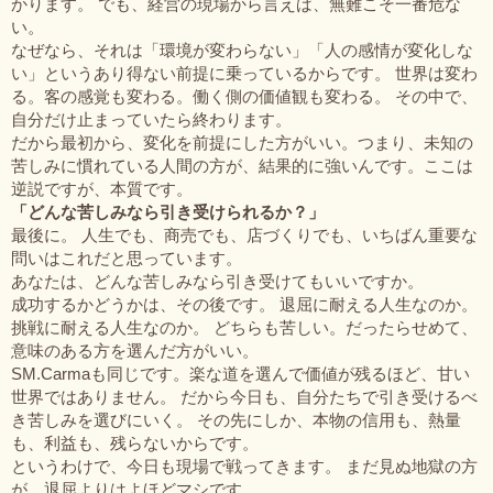
かります。 でも、経営の現場から言えば、無難こそ一番危な
い。
なぜなら、それは「環境が変わらない」「人の感情が変化しな
い」というあり得ない前提に乗っているからです。 世界は変わ
る。客の感覚も変わる。働く側の価値観も変わる。 その中で、
自分だけ止まっていたら終わります。
だから最初から、変化を前提にした方がいい。つまり、未知の
苦しみに慣れている人間の方が、結果的に強いんです。ここは
逆説ですが、本質です。
「どんな苦しみなら引き受けられるか？」
最後に。 人生でも、商売でも、店づくりでも、いちばん重要な
問いはこれだと思っています。
あなたは、どんな苦しみなら引き受けてもいいですか。
成功するかどうかは、その後です。 退屈に耐える人生なのか。
挑戦に耐える人生なのか。 どちらも苦しい。だったらせめて、
意味のある方を選んだ方がいい。
SM.Carmaも同じです。楽な道を選んで価値が残るほど、甘い
世界ではありません。 だから今日も、自分たちで引き受けるべ
き苦しみを選びにいく。 その先にしか、本物の信用も、熱量
も、利益も、残らないからです。
というわけで、今日も現場で戦ってきます。 まだ見ぬ地獄の方
が、退屈よりはよほどマシです。