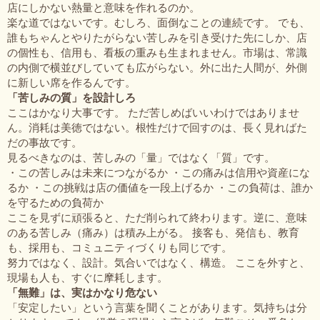
店にしかない熱量と意味を作れるのか。
楽な道ではないです。むしろ、面倒なことの連続です。 でも、
誰もちゃんとやりたがらない苦しみを引き受けた先にしか、店
の個性も、信用も、看板の重みも生まれません。市場は、常識
の内側で横並びしていても広がらない。外に出た人間が、外側
に新しい席を作るんです。
「苦しみの質」を設計しろ
ここはかなり大事です。 ただ苦しめばいいわけではありませ
ん。消耗は美徳ではない。根性だけで回すのは、長く見ればた
だの事故です。
見るべきなのは、苦しみの「量」ではなく「質」です。
・この苦しみは未来につながるか ・この痛みは信用や資産にな
るか ・この挑戦は店の価値を一段上げるか ・この負荷は、誰か
を守るための負荷か
ここを見ずに頑張ると、ただ削られて終わります。逆に、意味
のある苦しみ（痛み）は積み上がる。 接客も、発信も、教育
も、採用も、コミュニティづくりも同じです。
努力ではなく、設計。気合いではなく、構造。 ここを外すと、
現場も人も、すぐに摩耗します。
「無難」は、実はかなり危ない
「安定したい」という言葉を聞くことがあります。気持ちは分