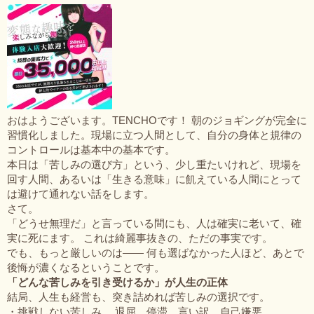
おはようございます。TENCHOです！ 朝のジョギングが完全に
習慣化しました。現場に立つ人間として、自分の身体と規律の
コントロールは基本中の基本です。
本日は「苦しみの選び方」という、少し重たいけれど、現場を
回す人間、あるいは「生きる意味」に飢えている人間にとって
は避けて通れない話をします。
さて。
「どうせ無理だ」と言っている間にも、人は確実に老いて、確
実に死にます。 これは綺麗事抜きの、ただの事実です。
でも、もっと厳しいのは—— 何も選ばなかった人ほど、あとで
後悔が濃くなるということです。
「どんな苦しみを引き受けるか」が人生の正体
結局、人生も経営も、突き詰めれば苦しみの選択です。
・挑戦しない苦しみ 退屈、停滞、言い訳、自己嫌悪