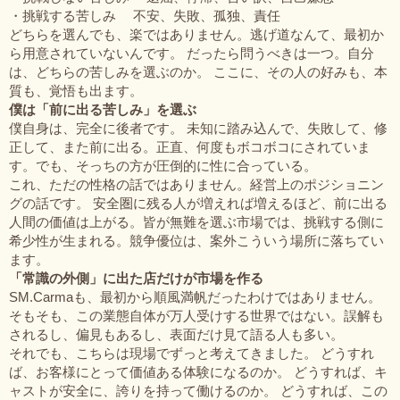
・挑戦する苦しみ 不安、失敗、孤独、責任
どちらを選んでも、楽ではありません。逃げ道なんて、最初か
ら用意されていないんです。 だったら問うべきは一つ。自分
は、どちらの苦しみを選ぶのか。 ここに、その人の好みも、本
質も、覚悟も出ます。
僕は「前に出る苦しみ」を選ぶ
僕自身は、完全に後者です。 未知に踏み込んで、失敗して、修
正して、また前に出る。正直、何度もボコボコにされていま
す。でも、そっちの方が圧倒的に性に合っている。
これ、ただの性格の話ではありません。経営上のポジショニン
グの話です。 安全圏に残る人が増えれば増えるほど、前に出る
人間の価値は上がる。皆が無難を選ぶ市場では、挑戦する側に
希少性が生まれる。競争優位は、案外こういう場所に落ちてい
ます。
「常識の外側」に出た店だけが市場を作る
SM.Carmaも、最初から順風満帆だったわけではありません。
そもそも、この業態自体が万人受けする世界ではない。誤解も
されるし、偏見もあるし、表面だけ見て語る人も多い。
それでも、こちらは現場でずっと考えてきました。 どうすれ
ば、お客様にとって価値ある体験になるのか。 どうすれば、キ
ャストが安全に、誇りを持って働けるのか。 どうすれば、この