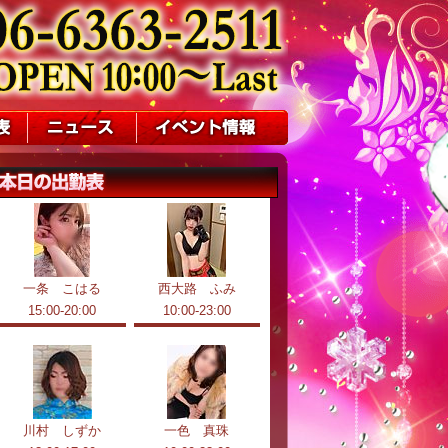
一条 こはる
西大路 ふみ
15:00-20:00
10:00-23:00
川村 しずか
一色 真珠