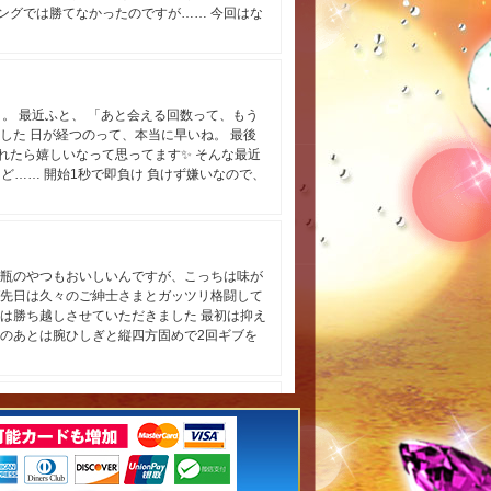
ングでは勝てなかったのですが…… 今回はな
みながらいーっぱい責めて、気持ちよくなって
習もしてみたり 練習付き合ってくださりあり
で、お手合わせに付き合ってくださるご紳士さ
せは0663632511までお待ちしております
8日(土) 12～21時 9日(日) 12～21時 10日
日。 最近ふと、 「あと会える回数って、もう
時 14日(金) 12～21時 15日(土) 12～21時 16日
した 日が経つのって、本当に早いね。 最後
リクエスト出勤お応えできる場合ございます お
れたら嬉しいなって思ってます✨ そんな最近
4まで 各種SNS mixi2→
…… 開始1秒で即負け 負けず嫌いなので、
4158-9083-239542a7d8ee?r=7ei45xy744vs
 やっぱり即負け。悲しかった そこで気づいた
)→ https://x.com/mizuki_carma_01?
。自分でもちょっとショックでした（笑） そ
ト
上に強い ✨ 格闘になると、基本負けません
Z4?ref_=wl_share
 上半身は平均以下でも、下半身は平均以上 、
なら勝てるでしょ」 って思ってる人、 ぜひ最
鶴瓶のやつもおいしいんですが、こっちは味が
 意外と苦戦するかもしれません ちなみに、
ば先日は久々のご紳士さまとガッツリ格闘して
よね 車に轢かれた時ですら、 ほとんど怪我
は勝ち越しさせていただきました 最初は抑え
ゆづは、激つよ特異体質なのかもしれない？ こ
そのあとは腕ひしぎと縦四方固めで2回ギブを
久力。 最後にぜひ、 その真実をご賞味あれ
紳士さまを絞めあげながら責め立てて、気持ち
 switcheryudu2からの #mixi2 招待
！とお褒めの言葉を頂けて嬉しかった～！ 積
/@switcheryudu2/QKc6nnxdDTnWTV1j8FgN3L
い！もっと強くなりたいな 以前歯が立たなか
tcheryudu2 メール → yuduha@carma.jp X →
❤️ 是非再戦させてください～～～！ それで
きでした❣️ 8月前半＆お盆の出勤 5日(水)
ログ ‍♀️ 7月もありがとうございました 私は7月最後
) 12～21時 10日(月) 12～21時 11日(火) 12
して、 昨日大阪帰ってきて、 また福岡来てま
日(土) 12～21時 16日(日) 12～21時 早めにお問
、、。 近くに住んでる方、 熊本に家族や大事な