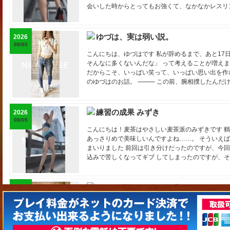
会いした時からとってもお強くて、なかなかレスリ
んとか一勝をもぎとりました⚡️ そのあとは抑え込
しまうご紳士さまなのでした 最後はお互いに技の練
がとうございます！ もっともっと強くなりたいの
ゆづは、実は弱い説。
2026
ま募集中です❣️ それでは本日も21時まで、お問い合わ
08/05
みずきでした❣️ 8月前半＆お盆の出勤 7日(金) 12～21時 
こんにちは、ゆづはです 私が辞めるまで、あと17
(月) 12～21時 11日(火) 12～21時 13日(木) 12～21
そんなに多くないんだな」 って考えることが増えま
(日) 12～21時 早めにお問い合わせいただければ
だからこそ、いっぱい笑って、いっぱい思い出を作
問い合わせは0663632511かhttps://lin.ee/c8rfSaP
のゆづはのお話。 ⸻ この前、腕相撲したんだけど
https://mixi.social/communities/bab4d161-65c5-
「もう1回！」 って挑戦させてもらったんだけど、
Discord→ https://discord.gg/C4Fb2tqEr X(旧Twitter
んです。 ゆづは、上半身がびっくりするくらい弱い
s=11&t=Usr1TMVcoenog21uXcrxzQ ほしい物リス
んな上半身激弱な私ですが、 なぜか下半身は平均以
練習の成果 みずき
2026
https://www.amazon.jp/hz/wishlist/ls/J13RWC8Q7B
見た目はか弱 下半身は激強 その名は格闘嬢ゆづは
08/05
負けず嫌いの格闘嬢、真実はいつもひとつ☝️ 「自分
こんにちは！麦茶はやさしい麦茶派のみずきです 
後にお手合わせしませんか？ 見た目だけで挑むと、
あっさりめで美味しいんですよね……。 そういえ
この仕事を始めてから 一度も怪我したことないんだ
まいりました 前回は引き分けだったのですが、今回
なし。 青タンすらできにくい。 もしかして…… 
込みで苦しくなってギブ してしまったのですが、
の仕事をするまで気づかなかった、 ゆづはの謎の耐
引き出しました そして最後は格闘で疲れ切ったご
✨ だから、これだったんだけど… ※ゆづはの連絡先完全まとめ
よくなっていただきました 前より断然強くなってる
️ 一緒にはじめよう！ https://mixi.social/invitations
み重ねたものを褒めていただけるのはやっぱり嬉し
2323♦️8月もよろしくお願いします
2026
LINE → https://1link.jp/switcheryuduha →@swi
ったご紳士さまとも今ならいい勝負ができたりして☺️
08/02
https://x.com/switcheryudu2?s=11
は本日も21時まで！暑いので水分補給お忘れなく みず
･･─･･─･･─･･─･･─･･─･･─･･─･ 久しぶりのブ
12～21時 7日(金) 12～21時 8日(土) 12～21時 9日(日
の2日間、 おやすみをいただいて、 福岡・博多旅を
～21時 13日(木) 12～21時 14日(金) 12～21時 15
す✈️ (超ハードスケジュール❗️) 先日の熊本地震、