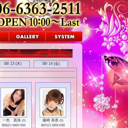
08/ 13 (木)
08/ 14 (金)
一色 真珠
藤崎 美香
(?)
(?)
B95(F) W69 H94
B87(C) W59 H90