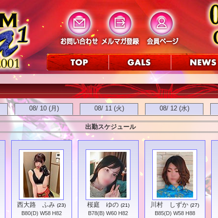
08/ 10 (月)
08/ 11 (火)
08/ 12 (水)
出勤スケジュール
西大路 ふみ
桜庭 ゆの
川村 しずか
(23)
(21)
(27)
B80(D) W58 H82
B78(B) W60 H82
B85(D) W58 H88