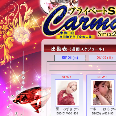
08/ 08
(土)
08/ 09
(日)
NEW！
NEW！
聖 みずき
一条 こはる
(27)
(25)
B86(D) W60 H88
B90(D) W62 H95